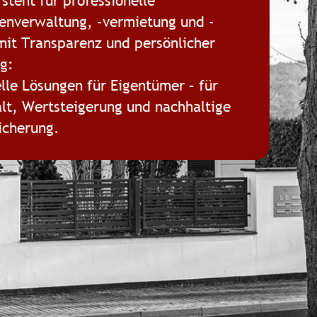
steht für professionelle
enverwaltung, -vermietung und -
mit Transparenz und persönlicher
g:
elle Lösungen für Eigentümer – für
lt, Wertsteigerung und nachhaltige
icherung.