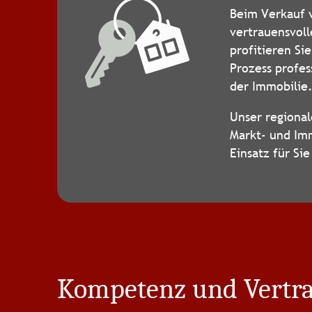
Beim Verkauf 
vertrauensvoll
profitieren Si
Prozess profes
der Immobilie
Unser regional
Markt- und Im
Einsatz für Si
Kompetenz und Vertra