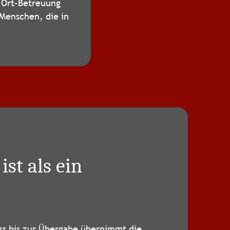
r-Ort-Betreuung
 Menschen, die in
st als ein
ss bis zur Übergabe übernimmt die