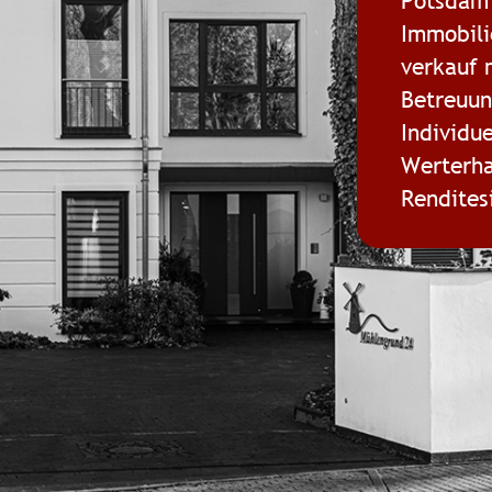
Potsdam 
Immobili
verkauf 
Betreuun
Individu
Werterha
Rendites