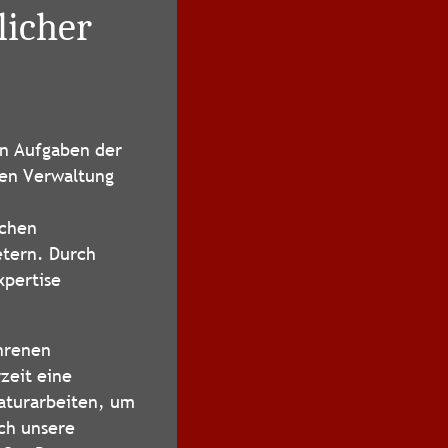
licher
en Aufgaben der
en Verwaltung
ichen
tern. Durch
xpertise
hrenen
zeit eine
raturarbeiten, um
ch unsere