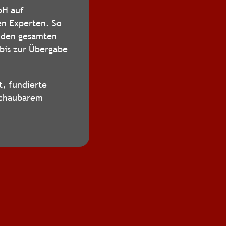
bH auf
en Experten. So
s den gesamten
 bis zur Übergabe
t, fundierte
schaubarem