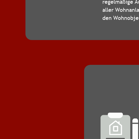
regelmäßige Au
aller Wohnanla
den Wohnobje