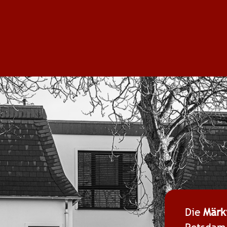
Die
Märk